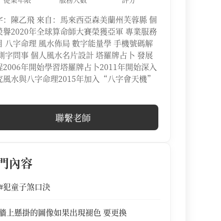
字：陳乙飛 來自：馬來西亞森美蘭州芙蓉縣 個
榮譽2020年全球算命師大賽榮獲亞軍 專業服務
目 八字命理 風水佈局 數字能量學 手機號碼解
 測字問事 個人風水名片設計 塔羅牌占卜 發展
程2006年開始學習塔羅牌占卜2011年開始深入
究風水與八字命理2015年加入“八字會天機”
聯繫老師
門內容
#犯童子煞口決
牆上懸掛的圖像如果出現褪色 要更換