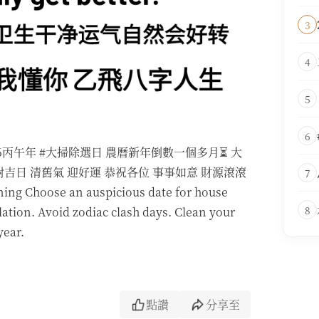
3
4
5
6
2026 2026丙午年 #大掃除選日 農曆新年倒數一個多月⏳ 大
吉日 清舊氣 迎好運 恭祝各位 事事如意 財源滾滾
7
g Choose an auspicious date for house
8
ation. Avoid zodiac clash days. Clean your
year.
點讚
分享至