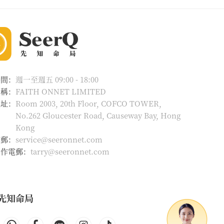
時間：
週一至週五 09:00 - 18:00
名稱：
FAITH ONNET LIMITED
地址：
Room 2003, 20th Floor, COFCO TOWER,
No.262 Gloucester Road, Causeway Bay, Hong
Kong
電郵：
service@seeronnet.com
合作電郵：
tarry@seeronnet.com
先知命局