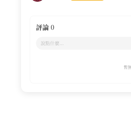
評論
0
暫