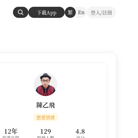
繁
En
下載App
登入/註冊
陳乙飛
戀愛情感
12年
129
4.8
從業年限
服務人數
評分