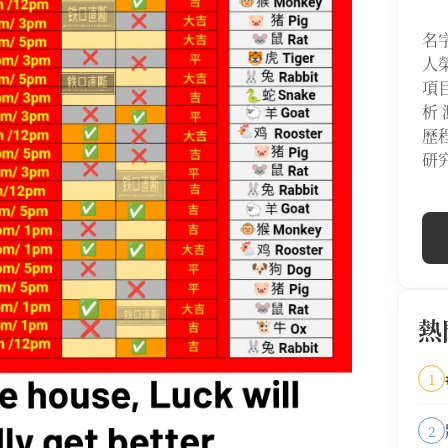
名
人
項
析
歷
研
熱
1
2