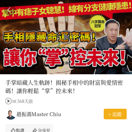
手掌暗藏人生軌跡！揭秘手相中的財富與愛情密
碼！讓你輕鬆“掌”控未來！
38
|
568天前
趙振鴻Master Chiu
+ 追蹤
點讚
分享至