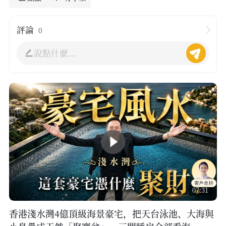
評論
0
說點什麼...
07:31
香港淺水灣4億頂級海景豪宅，把天台泳池、大海與