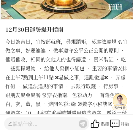
12月30日運勢提升指南
今日為吉日，宜按部就班，尋規蹈矩，莫違法違規 💪宜
做之事，好運連連 • 做事遵守公平公正公開的原則 •
催賬催收，相同的欠他人的也得歸還 • 買米裝缸 • 吃
一些雜糧穀物 • 給他人發個小紅包 • 重要的事情安排
在上午7點到上午11點 ❌忌做之事，遠離黴運❌ • 弄虛
作假 • 做違法違規的事情 • 去銀行取錢 • 行房事 •
跟朋友聚會聚餐 👗穿衣指南，色彩助力 • 首選色彩:
白，灰，藍，黑 • 避開色彩: 綠 🧭數字小秘訣🧭 •幸
運數字：10，不妨在重要時刻選用這些數字，增添一份
好運。
點讚
評論
________________________________________ 我是