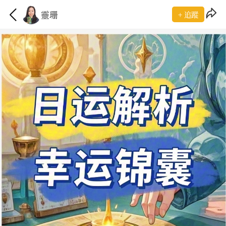
靈珊
+ 追蹤