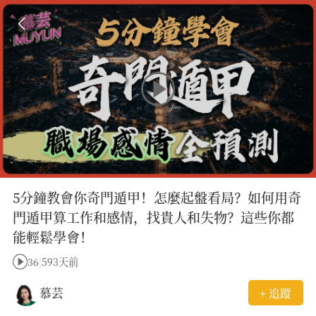
5分鐘教會你奇門遁甲！怎麼起盤看局？如何用奇
門遁甲算工作和感情，找貴人和失物？這些你都
能輕鬆學會！
36
|
593天前
慕芸
+ 追蹤