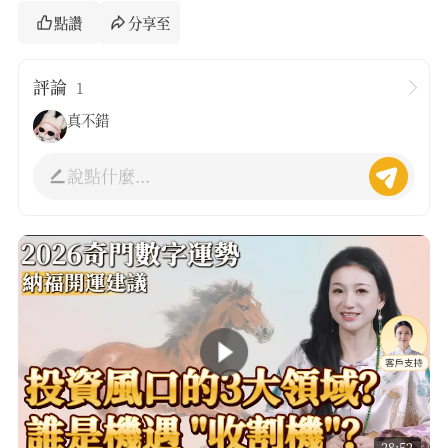
點讚
分享至
評論
1
真不錯
說點什麼...
28:52