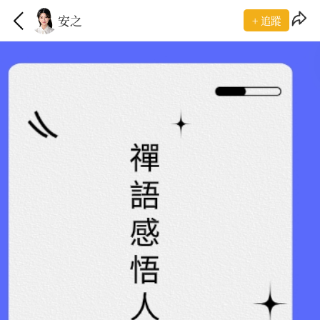
安之
+ 追蹤