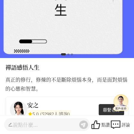
禪語感悟人生
真正的修行，修煉的不是斷除煩惱本身，而是面對煩惱
的心態和智慧。
安之
聯繫老師
5.0
(52982人諮詢)
點讚
評論