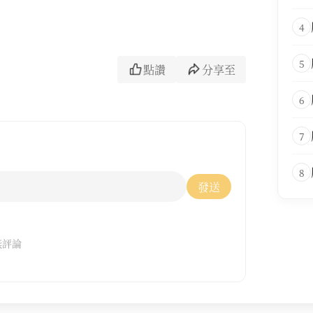
4
5
點讚
分享至
6
7
8
發送
無評論