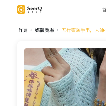
首頁
媒體廣場
五行靈願手串，大師
>
>