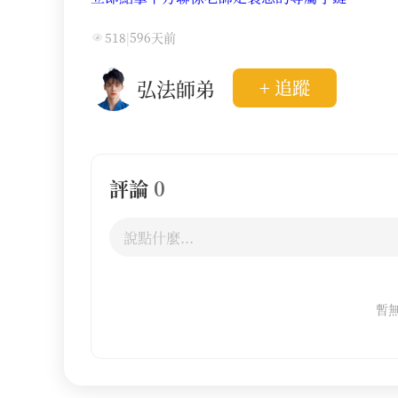
518
|
596天前
弘法師弟
+ 追蹤
評論
0
暫