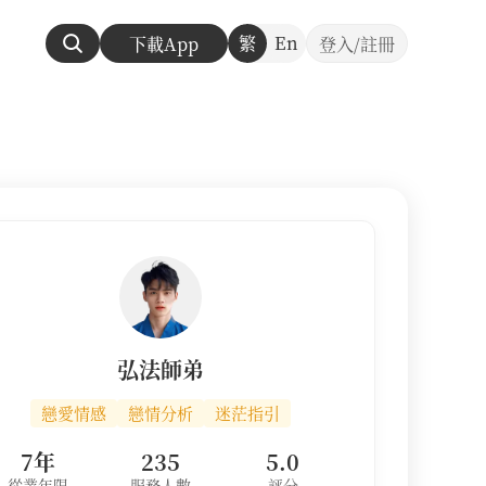
繁
En
下載App
登入/註冊
弘法師弟
戀愛情感
戀情分析
迷茫指引
7年
235
5.0
從業年限
服務人數
評分