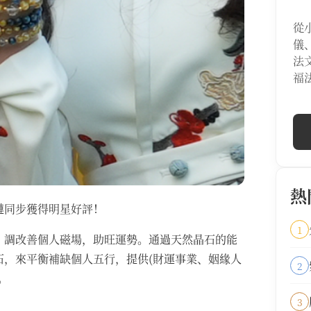
從
儀
法
福
熱
鏈同步獲得明星好評！
1
，調改善個人磁場，助旺運勢。通過天然晶石的能
石，來平衡補缺個人五行，提供(財運事業、姻緣人
2
。
3