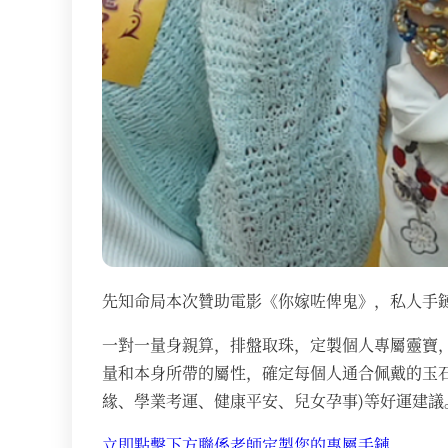
先知命局本次贊助電影《你嫁咗俾鬼》，私人手
一對一量身親算，排盤取珠，定製個人專屬靈寶
量和本身所帶的屬性，確定每個人通合佩戴的玉
緣、學業考運、健康平安、兒女孕事)等好運建議
立即點擊下方聯係老師定製您的專屬手鏈