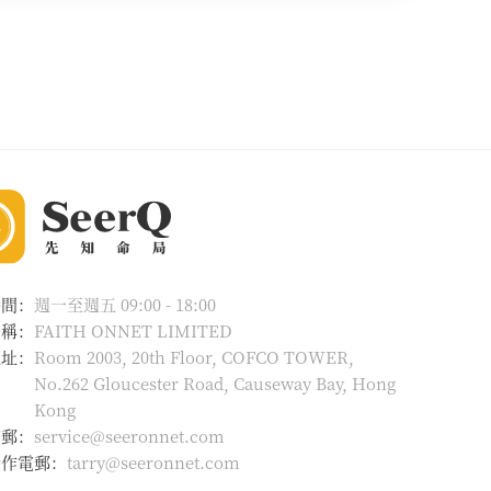
時間：
週一至週五 09:00 - 18:00
名稱：
FAITH ONNET LIMITED
地址：
Room 2003, 20th Floor, COFCO TOWER,
No.262 Gloucester Road, Causeway Bay, Hong
Kong
電郵：
service@seeronnet.com
合作電郵：
tarry@seeronnet.com