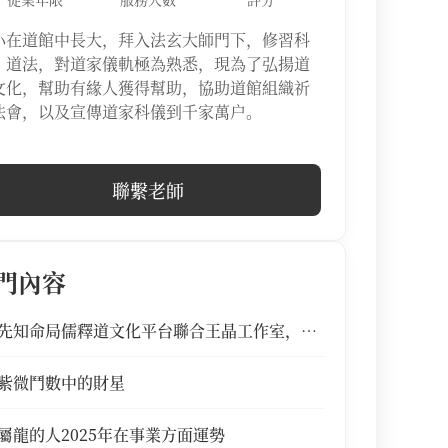
小在道館中長大，拜入法玄大師門下，修習科
、道法，對道家儀軌極為熟悉，現為了弘揚道
文化，幫助有緣人獲得幫助，協助道館組織祈
法會，以及宣傳道家科儀到千家萬户。
聯繫老師
門內容
先知命局儒釋道文化平台聯合王晶工作室，推
出新概念玄學恐怖喜劇《你嫁咗俾只鬼?》
紫微鬥數中的財星
屬龍的人2025年在事業方面運勢