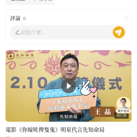
評論
0
說點什麼...
00:38
電影《你嫁咗俾隻鬼》明星代言先知命局