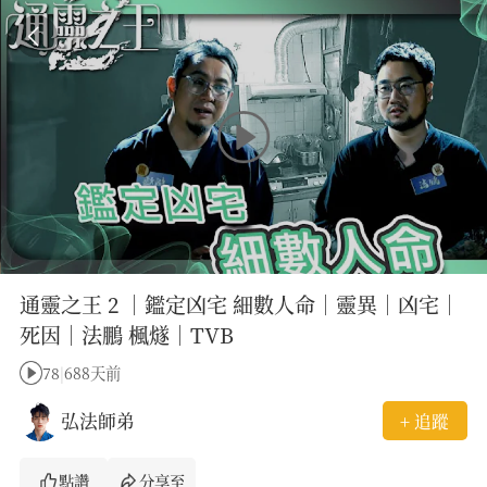
通靈之王 2 ｜鑑定凶宅 細數人命｜靈異｜凶宅｜
死因｜法鵬 楓燧｜TVB
78
|
688天前
弘法師弟
+ 追蹤
點讚
分享至