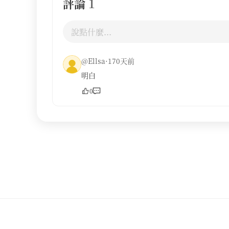
評論
1
@Ellsa·170天前
明白
0