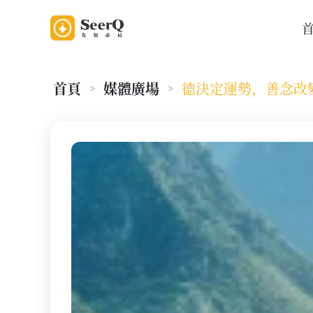
首頁
媒體廣場
德決定運勢，善念改
>
>