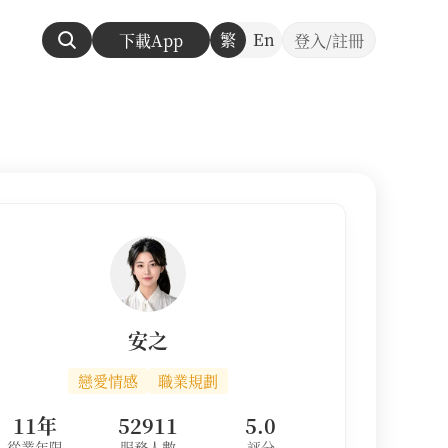
繁
En
下載App
登入/註冊
安之
戀愛情感
職業規劃
11年
52911
5.0
從業年限
服務人數
評分