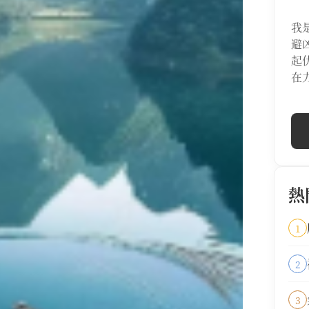
我
避
起
在
熱
1
2
3