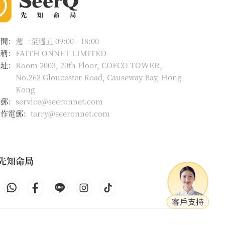
時間：
週一至週五 09:00 - 18:00
名稱：
FAITH ONNET LIMITED
地址：
Room 2003, 20th Floor, COFCO TOWER,
No.262 Gloucester Road, Causeway Bay, Hong
Kong
電郵：
service@seeronnet.com
合作電郵：
tarry@seeronnet.com
先知命局