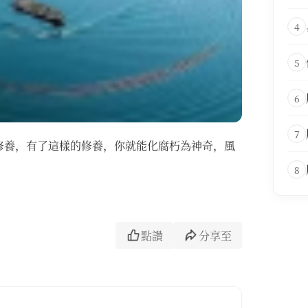
4
5
6
7
修養，有了這樣的修養，你就能化腐朽為神奇，風
8
點讚
分享至