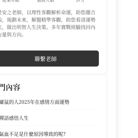
是安之老師，以理性客觀解析命運，助您趨吉
凶，規劃未來，解盤精準客觀，助您看清運勢
伏，做出明智人生決策。多年實戰經驗找回內
力量與方向。
聯繫老師
門內容
屬鼠的人2025年在感情方面運勢
禪語感悟人生
氣血不足是什麼原因導致的呢？