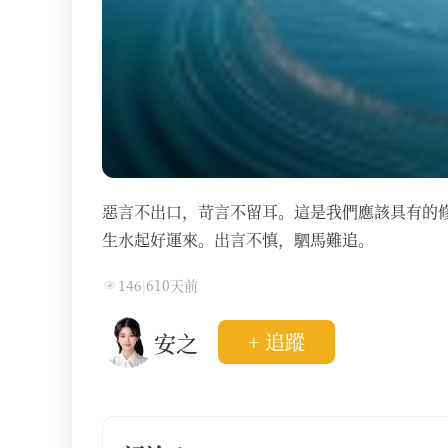
惡言不出口，苛言不留耳。這是我們應該具有的
生水起好運來。出言不慎，駟馬難追。
146
|
610天前
安之
+ 追蹤