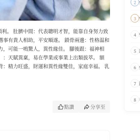
2
3
。‌‌ ‌肚臍中間‌：代表聰明才智，能靠自身努力致
4
遇事有貴人相助，平安順遂。‌‌ ‌鎖骨兩邊‌：性格温和
力，可能一鳴驚人，異性緣佳。‌‌ ‌腳後跟‌：福神相
5
‌：天賦異稟，易在學業或事業上出類拔萃。‌‌‌‌ ‌額
手背‌：精力旺盛，財運和異性緣雙佳，家庭幸福。‌‌ ‌乳
6
‌
7
8
點讚
分享至