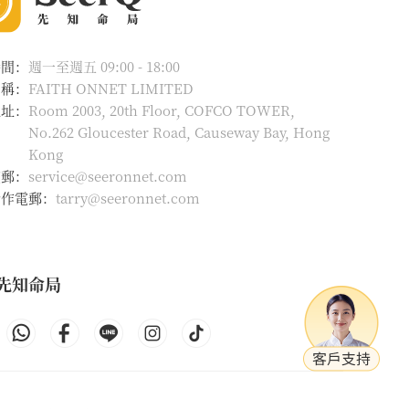
時間：
週一至週五 09:00 - 18:00
名稱：
FAITH ONNET LIMITED
地址：
Room 2003, 20th Floor, COFCO TOWER,
No.262 Gloucester Road, Causeway Bay, Hong
Kong
電郵：
service@seeronnet.com
合作電郵：
tarry@seeronnet.com
先知命局