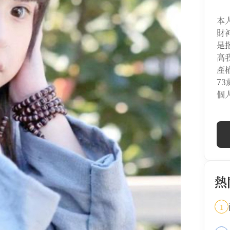
本
財
是
高
產
7
個
熱
1