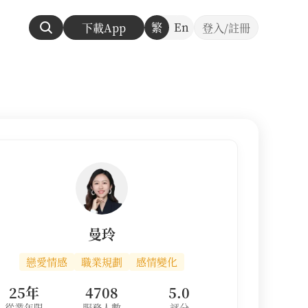
繁
En
下載App
登入/註冊
曼玲
戀愛情感
職業規劃
感情變化
25年
4708
5.0
從業年限
服務人數
評分