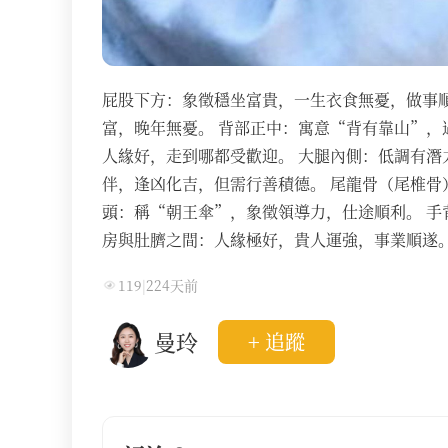
‌屁股下方‌：象徵穩坐富貴，一生衣食無憂，做事順利
富，晚年無憂。‌‌ ‌背部正中‌：寓意“背有靠山”，
人緣好，走到哪都受歡迎。‌‌ ‌大腿內側‌：低調有潛
伴，逢凶化吉，但需行善積德。‌‌ ‌尾龍骨（尾椎骨）
頭‌：稱“朝王傘”，象徵領導力，仕途順利。‌‌‌‌ ‌
房與肚臍之間‌：人緣極好，貴人運強，事業順遂。‌
119
|
224天前
曼玲
+ 追蹤