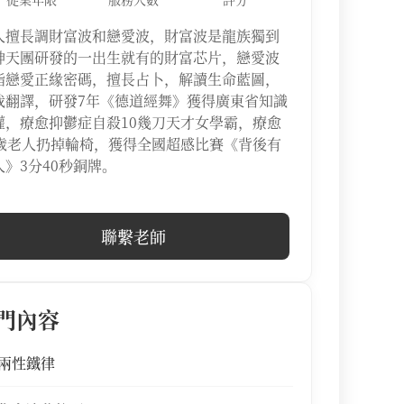
人擅長調財富波和戀愛波，財富波是龍族獨到
神天團研發的一出生就有的財富芯片，戀愛波
指戀愛正緣密碼，擅長占卜，解讀生命藍圖，
我翻譯，研發7年《德道經舞》獲得廣東省知識
權，療愈抑鬱症自殺10幾刀天才女學霸，療愈
3歲老人扔掉輪椅，獲得全國超感比賽《背後有
人》3分40秒銅牌。
聯繫老師
門內容
兩性鐵律