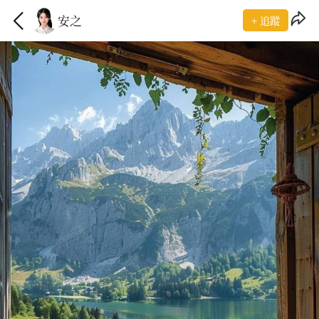
安之
+ 追蹤