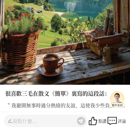
很喜歡三毛在散文《簡單》裏寫的這段話：
“ 我避開無事時過分熱絡的友誼，這使我少些負擔和承
諾。我不多説無謂的閒言，這使我覺得清暢。我儘可能
點讚
評論
不去緬懷往事，因為來時的路不可能回頭。我當心的去