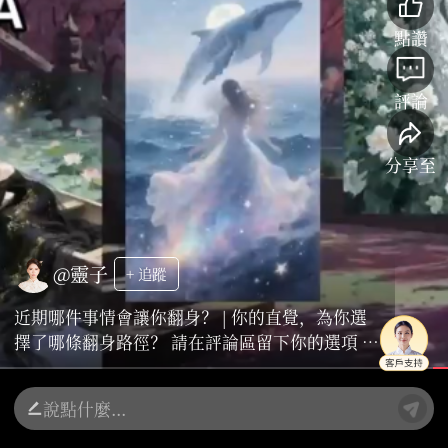
點讚
評論
分享至
@靈子
+ 追蹤
近期哪件事情會讓你翻身？ | 你的直覺，為你選
擇了哪條翻身路徑？ 請在評論區留下你的選項 私
發老師即將會獲得一份詳盡的 《個人翻身機遇全
景分析》，明確未來3個月的具體行動點與禁忌：
真正的轉機，始於你敢於正視並選擇最適合自己
的那條路。