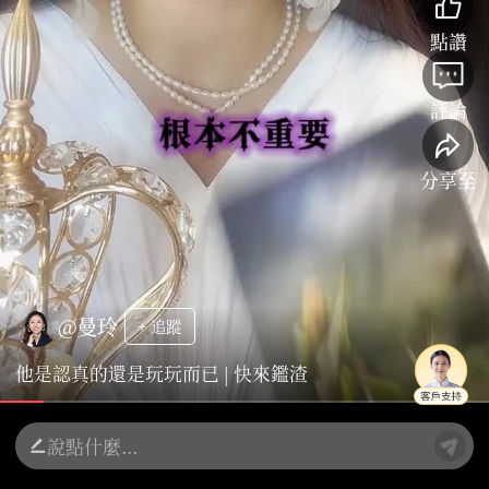
點讚
評論
分享至
@曼玲
+ 追蹤
他是認真的還是玩玩而已 | 快來鑑渣