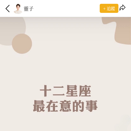
靈子
+ 追蹤