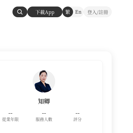
繁
En
下載App
登入/註冊
知卿
--
--
--
從業年限
服務人數
評分