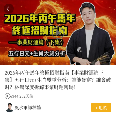
2026年丙午馬年終極招財指南【事業財運篇下
集】五行日元+生肖雙重分析：誰能暴富？誰會破
財？林鶴深度拆解事業財運密碼！
6344
|
252天前
風水軍師林鶴
+ 追蹤