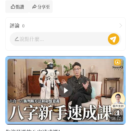
點讚
分享至
評論
0
說點什麼...
08:12