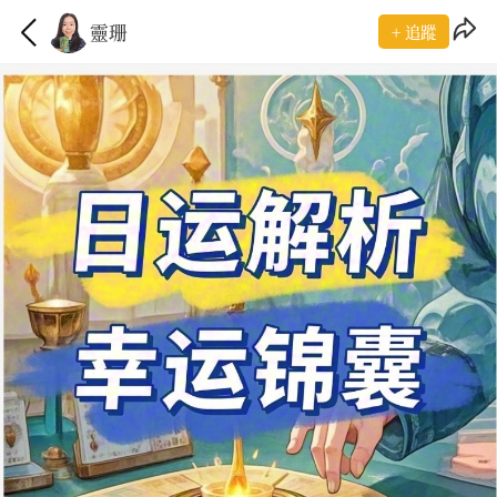
靈珊
+ 追蹤