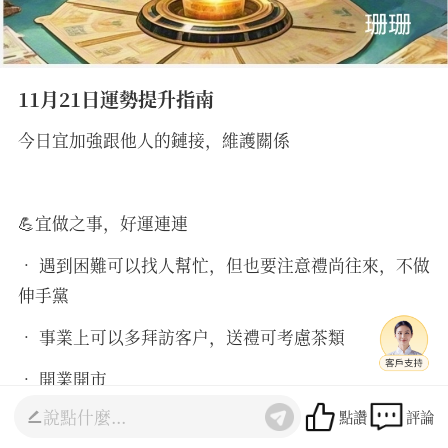
11月21日運勢提升指南
今日宜加強跟他人的鏈接，維護關係
💪宜做之事，好運連連
• 遇到困難可以找人幫忙，但也要注意禮尚往來，不做
伸手黨
• 事業上可以多拜訪客户，送禮可考慮茶類
• 開業開市
點讚
評論
• 栽種植物