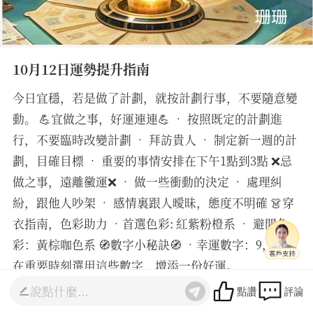
10月12日運勢提升指南
今日宜穩，若是做了計劃，就按計劃行事，不要隨意變
動。 💪宜做之事，好運連連💪 • 按照既定的計劃進
行，不要臨時改變計劃 • 拜訪貴人 • 制定新一週的計
劃，目確目標 • 重要的事情安排在下午1點到3點 ❌忌
做之事，遠離黴運❌ • 做一些衝動的決定 • 處理糾
紛，跟他人吵架 • 感情裏跟人曖昧，態度不明確 👗穿
衣指南，色彩助力 •首選色彩: 紅紫粉橙系 • 避開色
彩：黃棕咖色系 🧭數字小秘訣🧭 •幸運數字：9，不妨
在重要時刻選用這些數字，增添一份好運。
________________________________________ 我是
點讚
評論
珊珊老師，有9年的占卜師經驗，精通塔羅占卜和生命