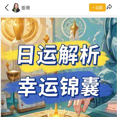
靈珊
+ 追蹤