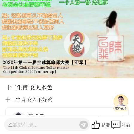
十二生肖 女人本色
十二生肖 女人不好惹
陳乙飛
聯繫老師
4.8
(131人諮詢)
點讚
評論