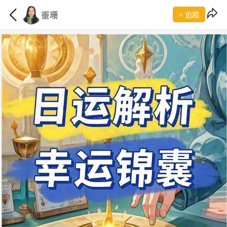
靈珊
+ 追蹤