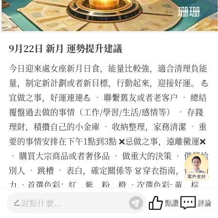
9月22日 新月 運勢提升建議
今日迎來處女座新月日食，能量比較強，適合清理負能
量，制定新計劃或者新目標，行動起來，迎接好運。 💪
宜做之事，好運連連💪 • 聯繫舊友或者老客户 • 總結
覆盤過去做的事情（工作/學習/生活/感情等） • 存錢
理財，積攢自己的小金庫 • 收納整理，家務清潔 • 重
要的事情安排在下午1點到3點 ❌忌做之事，遠離黴運❌
• 購買大宗商品或者奢侈品 • 做重大的決策 • 借錢給
別人 • 跳槽 • 表白，確定關係等 👗穿衣指南，色彩助
力 •首選色彩：紅，紫，粉，橙 •次選色彩: 黃，棕，
咖，褐色系 • 避開色彩：白，灰 🧭數字小秘訣🧭 •幸
點讚
評論
運數字：12，不妨在重要時刻選用這些數字，增添一份