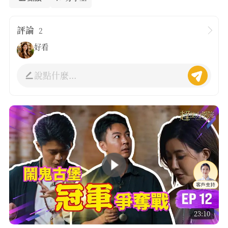
評論
2
好看
說點什麼...
23:10