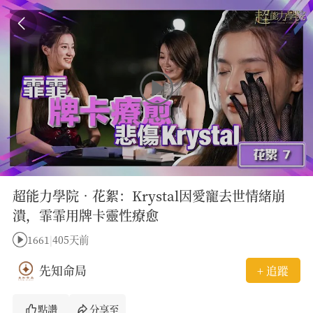
超能力學院•花絮：Krystal因愛寵去世情緒崩
潰，霏霏用牌卡靈性療愈
1661
|
405天前
先知命局
+ 追蹤
點讚
分享至