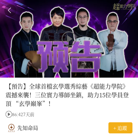
【預告】全球首檔玄學選秀綜藝《超能力學院》
震撼來襲！三位實力導師坐鎮，助力15位學員登
頂 “玄學巔峯”！
86
|
427天前
先知命局
+ 追蹤