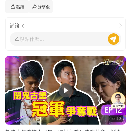
點讚
分享至
評論
0
說點什麼...
23:10