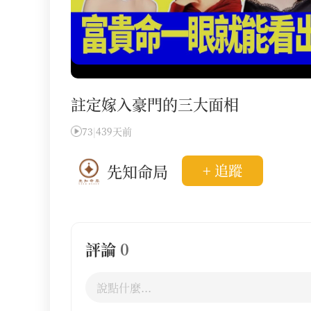
註定嫁入豪門的三大面相
73
|
439天前
先知命局
+ 追蹤
評論
0