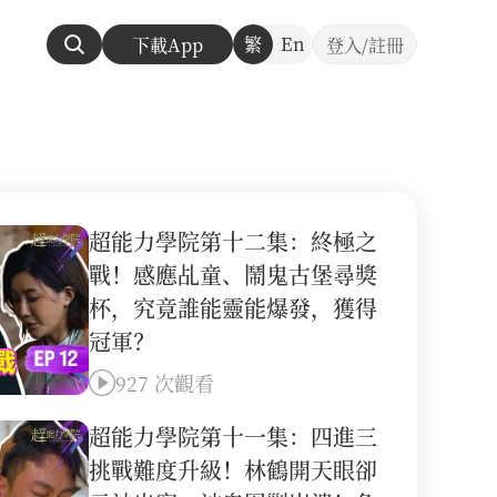
繁
En
下載App
登入/註冊
超能力學院第十二集：終極之
戰！感應乩童、鬧鬼古堡尋獎
杯，究竟誰能靈能爆發，獲得
冠軍？
927 次觀看
超能力學院第十一集：四進三
挑戰難度升級！林鶴開天眼卻