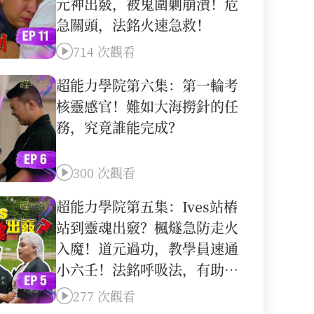
元神出竅，被鬼圍剿崩潰！危
急關頭，法銘火速急救！
714 次觀看
超能力學院第六集：第一輪考
核靈感官！難如大海撈針的任
務，究竟誰能完成？
300 次觀看
超能力學院第五集：Ives站樁
站到靈魂出竅？楓燧急防走火
入魔！道元過功，教學員速通
小六壬！法銘呼吸法，有助能
量轉化除陰氣！
277 次觀看