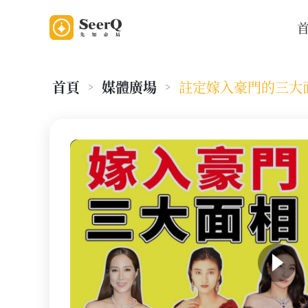
首頁
媒體廣場
註定嫁入豪門的三大
>
>