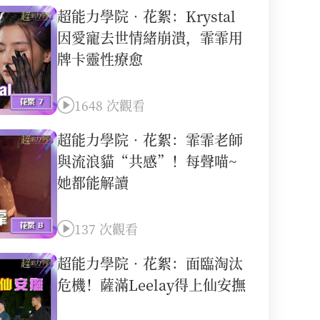
超能力學院•花絮：Krystal
因愛寵去世情緒崩潰，霏霏用
牌卡靈性療愈
1648 次觀看
超能力學院•花絮：霏霏老師
與流浪貓“共感”！每聲喵~
她都能解讀
137 次觀看
超能力學院•花絮：面臨淘汰
危機！薩滿Leelay得上仙安撫