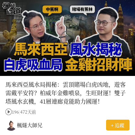
馬來西亞風水局揭秘：雲頂賭場白虎凶地，遊客
需戴平安符？柏威年金雞噴泉，生旺財運！雙子
塔風水玄機，41層連廊竟能助力國運！
196
|
472天前
楓燧大師兄
+ 追蹤