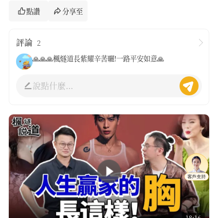
點讚
分享至
評論
2
🙏🙏🙏楓燧道長紫耀辛䒷曬!一路平安如意🙏
說點什麼...
18:16