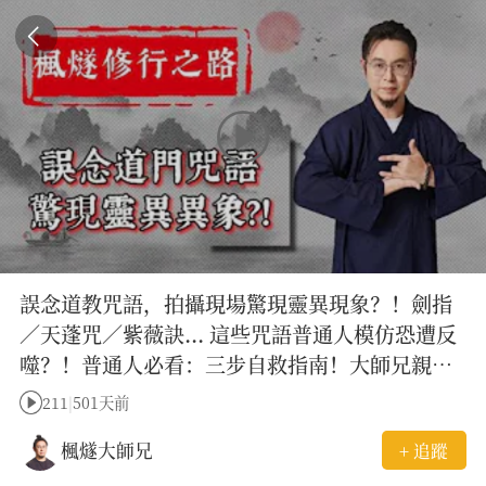
誤念道教咒語，拍攝現場驚現靈異現象？！劍指
／天蓬咒／紫薇訣... 這些咒語普通人模仿恐遭反
噬？！普通人必看：三步自救指南！大師兄親授
破解方法！
211
|
501天前
楓燧大師兄
+ 追蹤