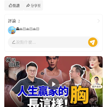
點讚
分享至
評論
2
👻🙏🏻🙏🏻🙏🏻
說點什麼...
18:16