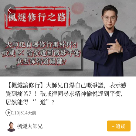
【楓燧論修行】大師兄自爆自己嘅爭議，表示感
覺到痛苦？！破戒律同尋求精神愉悦達到平衡，
居然能得‘’道”？
110
|
514天前
楓燧大師兄
+ 追蹤