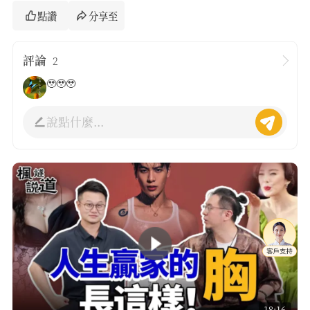
點讚
分享至
評論
2
🥹🥹🥹
說點什麼...
18:16