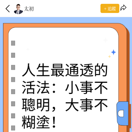
太初
+ 追蹤