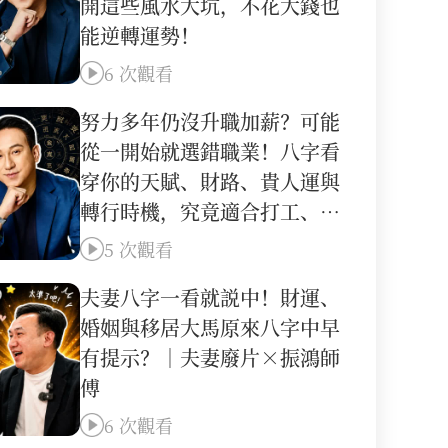
開這些風水大坑，不花大錢也
能逆轉運勢！
6 次觀看
努力多年仍沒升職加薪？可能
從一開始就選錯職業！八字看
穿你的天賦、財路、貴人運與
轉行時機，究竟適合打工、創
業，還是靠才華賺錢？｜振鴻
5 次觀看
師傅
夫妻八字一看就説中！財運、
婚姻與移居大馬原來八字中早
有提示？｜夫妻廢片×振鴻師
傅
6 次觀看