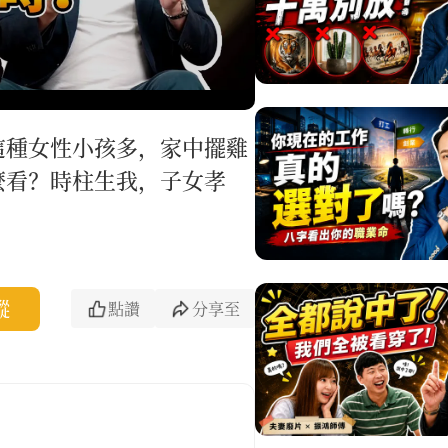
這種女性小孩多，家中擺雞
麼看？時柱生我，子女孝
蹤
點讚
分享至