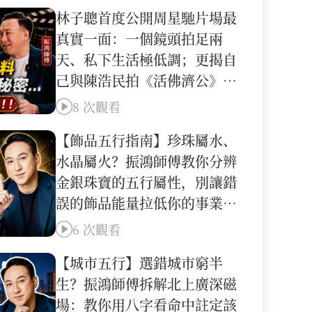
林子聰首度公開周星馳片場最
真實一面：一個鏡頭拍足兩
天、私下生活極低調；更揭自
己與陳浩民拍《活佛濟公》的
離奇命運巧合｜林子聰×振鴻
8 次觀看
師傅深度對談
【飾品五行指南】珍珠屬水、
水晶屬火？振鴻師傅教你分辨
金銀珠寶的五行屬性，別讓錯
誤的飾品能量拉低你的事業
運！
6 次觀看
【城市五行】選錯城市窮半
生？振鴻師傅拆解北上廣深磁
場：教你用八字看命中註定該