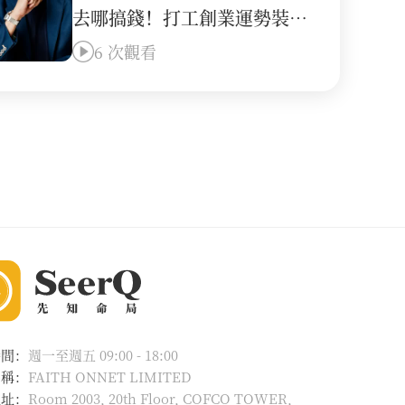
去哪搞錢！打工創業運勢裝馬
達，食傷格、喜火木命人順勢
6 次觀看
翻盤必看！
時間：
週一至週五 09:00 - 18:00
名稱：
FAITH ONNET LIMITED
地址：
Room 2003, 20th Floor, COFCO TOWER,