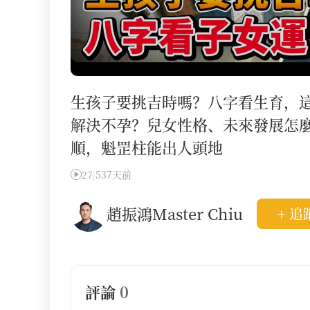
生孩子要挑吉時嗎？八字看生育，
解決不孕？兒女性格、未來發展怎
順，魁罡柱能出人頭地
27
|
537天前
趙振鴻Master Chiu
+ 追
評論
0