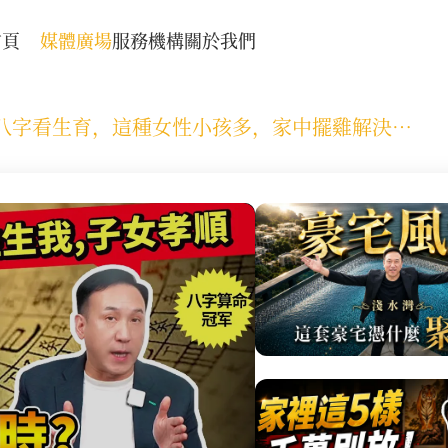
首頁
媒體廣場
服務機構
關於我們
生孩子要挑吉時嗎？八字看生育，這種女性小孩多，家中擺雞解決不孕？兒女性格、未來發...