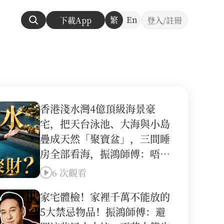
繁
En
下載App
登入/註冊
香港淺水灣4億頂級海景豪
宅，把天台泳池、大海與小島
疊成天然「聚寶盆」，三間睡
房全部看海，振鴻師傅：唔繫
有錢就得，仲要有運！
6 次觀看
家宅體檢！家裡千萬不能放的
5大禁忌物品！振鴻師傅：避