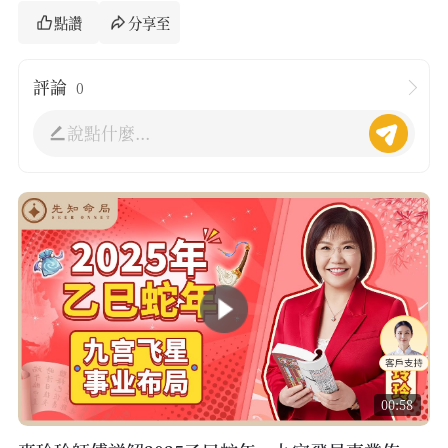
點讚
分享至
評論
0
說點什麼...
00:58