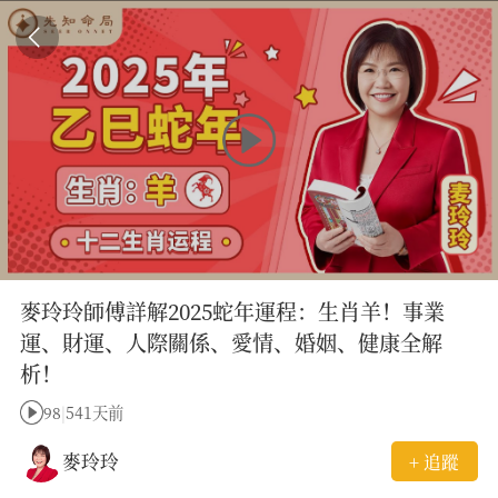
麥玲玲師傅詳解2025蛇年運程：生肖羊！事業
運、財運、人際關係、愛情、婚姻、健康全解
析！
98
|
541天前
麥玲玲
+ 追蹤