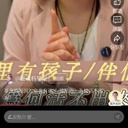
點讚
評論
分享至
@靈魂科學家
+ 追蹤
單身的原因？命裏有孩子/伴侶的，為何活不出
來？