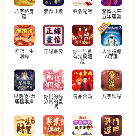
八字終身
紫微斗數
姓名配對
紫微未来
運
五年運勢
紫微一生
正緣畫像
你一生會
人生指導
姻緣
有幾段姻
AI預測
缘
星機破-命
你們的緣
八字姻缘
精品合婚
運檔案庫
分真的盡
了嗎