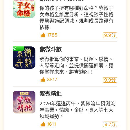
你的孩子擁有哪種好命格？紫微子
女命格全維度分析，透視孩子性格
優勢與適配領域，規劃成長路徑有
依據
1785
9.9
分
紫微斗數
紫微批算你的事業、財運、感情、
人際等走向，並提供開運錦囊，讓
你掌握未來、趨吉避凶！
8517
9.9
分
紫微精批
2026年運逢丙午，紫微流年預測流
年事業，情戀，金財，貴人等七大
領域運勢。
1611
9.7
分