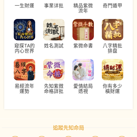
一生財運
事業详批
精品紫微
奇門遁甲
流年
窥探TA的
姓名測試
紫微命書
八字精批
内心世界
排盘
易經流年
先知紫微
愛情結局
你有多少
運勢
命格詳批
透視
橫財運
追蹤先知命局