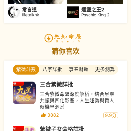
常言道
通靈之王2
lifetalkhk
Psychic King 2
猜你喜欢
八字詳批
事業財運
更多測算
紫微斗數
三合紫微詳批
三合紫微命盤深度解析，結合星羣
共振與四化影響，人生趨勢與貴人
時機早洞悉
8882
9.9
分
紫微子女命格詳批