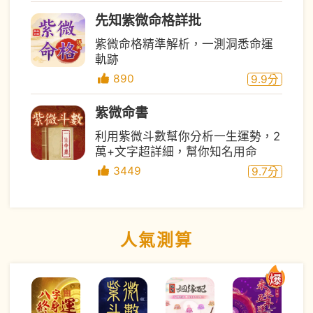
先知紫微命格詳批
紫微命格精準解析，一測洞悉命運
軌跡
890
9.9
分
紫微命書
利用紫微斗數幫你分析一生運勢，2
萬+文字超詳細，幫你知名用命
3449
9.7
分
人氣測算