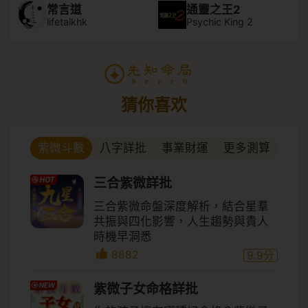
常言道
通靈之王2
lifetalkhk
Psychic King 2
猜你喜欢
八字詳批
事業財運
更多測算
紫微斗數
三合紫微詳批
三合紫微命盤深度解析，結合星羣
共振與四化影響，人生趨勢與貴人
時機早洞悉
8882
9.9
分
紫微子女命格詳批