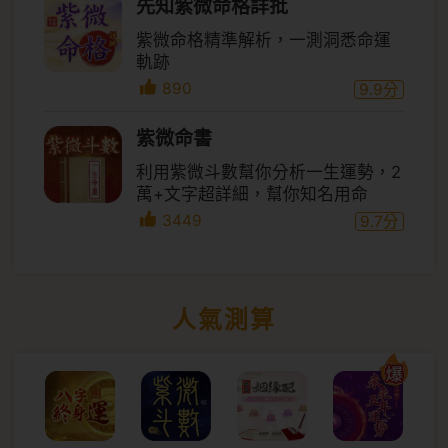
先知紫微命格詳批
紫微命格精準解析，一測洞悉命運
軌跡
890
9.9
分
紫微命書
利用紫微斗數幫你分析一生運勢，2
萬+文字超詳細，幫你知名用命
3449
9.7
分
人氣測算