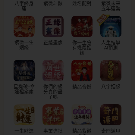
八字終身
紫微斗數
姓名配對
紫微未来
運
五年運勢
紫微一生
正緣畫像
你一生會
人生指導
姻緣
有幾段姻
AI預測
缘
星機破-命
你們的緣
八字姻缘
精品合婚
運檔案庫
分真的盡
了嗎
一生財運
事業详批
精品紫微
奇門遁甲