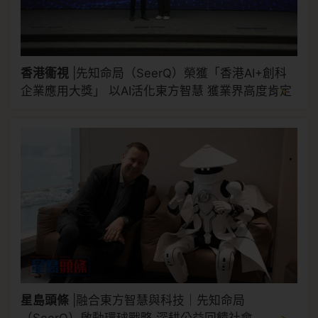
香港衞視
|
先知命局（SeerQ）榮獲「香港AI+創科
>
企業應用大獎」 以AI活化東方智慧 獲業界高度肯定
星島頭條
|
融合東方智慧與科技｜先知命局
>
（SeerQ）啟動環球戰略 深耕公益回饋社會