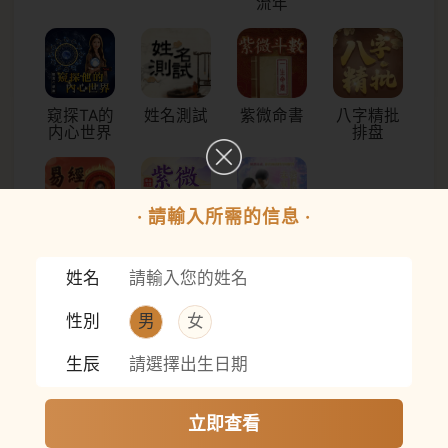
流年
窥探TA的
姓名測試
紫微命書
八字精批
内心世界
排盘
· 請輸入所需的信息 ·
易經流年
先知紫微
愛情結局
你有多少
運勢
命格詳批
透視
橫財運
姓名
性別
男
女
生辰
請選擇出生日期
追蹤先知命局
立即查看