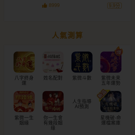
8999
9.9
分
人氣測算
八字終身
姓名配對
紫微斗數
紫微未来
運
五年運勢
紫微一生
你一生會
人生指導
星機破-命
姻緣
有幾段姻
AI預測
運檔案庫
缘