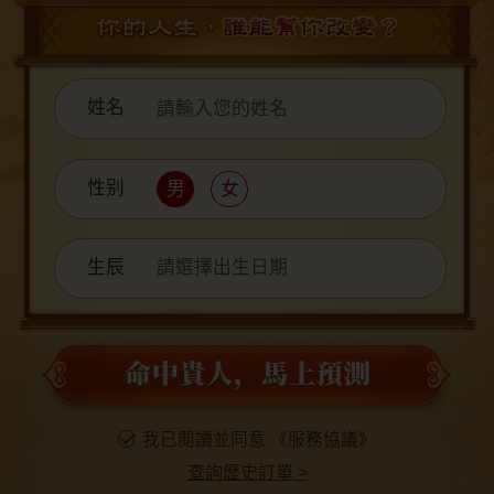
姓名
性别
男
女
生辰
請選擇出生日期
我已閲讀並同意
《服務協議》
查詢歷史訂單
>