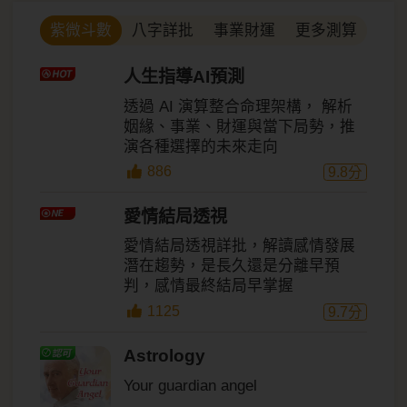
八字詳批
事業財運
更多測算
紫微斗數
人生指導AI預測
透過 AI 演算整合命理架構， 解析
姻緣、事業、財運與當下局勢，推
演各種選擇的未來走向
886
9.8
分
愛情結局透視
愛情結局透視詳批，解讀感情發展
潛在趨勢，是長久還是分離早預
判，感情最終結局早掌握
1125
9.7
分
Astrology
Your guardian angel