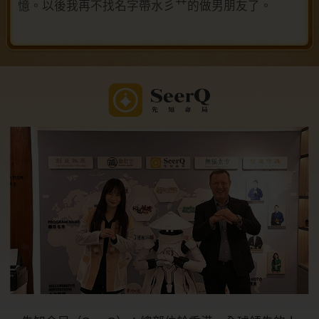
憶。以後我再不找名字帶水彡艹的做男朋友了。