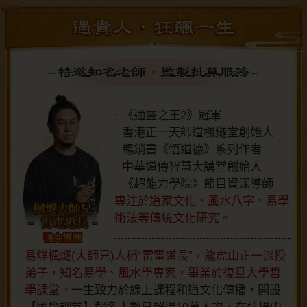
· 《通靈之王2》冠軍
· 香港正一天師道楓燧堂創始人
· 暢銷書《悟道德》系列作者
· 中華道傳智慧大講堂創始人
· 《超能力學院》節目資深導師
專注於道家文化、風水八字、易學
術法等傳統文化研究。
易烊楓燧(大師兄)人稱“雷電道長”，龍虎山正一派授
弟子，知名易學、風水學專家，畢業於復旦大學哲
學課堂。
一生致力於線上課程和道文化傳播，開設