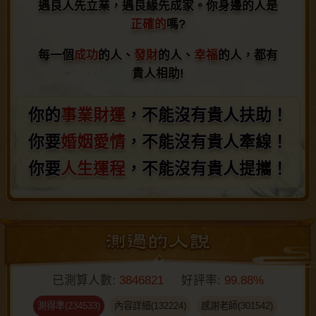
遇良人先立業，遇良緣先成家。你身邊的人是
遇良人先立業，遇良緣先成家。你身邊的人是
正確的
正確的嗎?
嗎?
每一個
每一個成功的人、發財的人、幸福的人，都有
成功
的人、
發財
的人、
幸福
的人，都有
貴人相助!
貴人相助!
你的
你的事業財運，不能沒有貴人扶助！
事業財運
，不能沒有貴人扶助！
你要
你要婚姻愛情，不能沒有貴人牽線！
婚姻愛情
，不能沒有貴人牽線！
你要
你要人生運程，不能沒有貴人提攜！
人生運程
，不能沒有貴人提攜！
已測算人數:
3846821
好評率:
99.88%
測得準(234533)
內容詳細(132224)
感謝老師(301542)