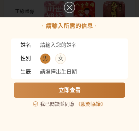
· 請輸入所需的信息 ·
正緣畫像
前世姻緣
八字姻緣
精品合婚
姓名
性別
男
女
事業详批
一生財運
窥探TA的
精品紫微
内心世界
流年
生辰
請選擇出生日期
立即查看
我已閲讀並同意
《服務協議》
奇門遁甲
紫微命書
八字精批
你有多少
排盘
橫財運