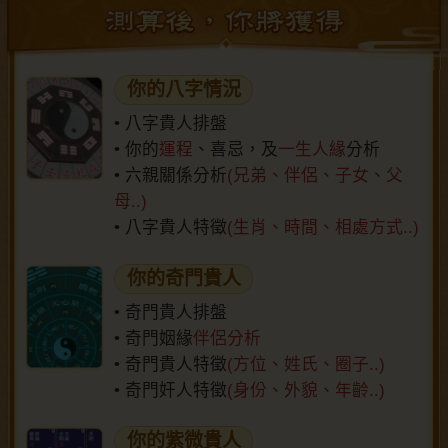
你的八字情況
• 八字貴人排盤
• 你的
運程
、喜忌，及
一生人緣
分析
• 六親關係分析
(兄弟、伴侶、子女、父
母..)
• 八字貴人特徵
(生肖、時間、相處方式..)
你的奇門貴人
• 奇門貴人排盤
• 奇門姻緣
伴侶分析
• 奇門貴人特徵
(方位、姓氏、圈子..)
• 奇門奸人特徵
(身份、外貌、年齡..)
你的紫微貴人