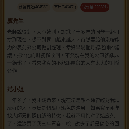
建議有效(464532)
有用(546451)
很專業(225321)
龐先生
老師說得對，人心難測，認識了十多年的同學一起打
拚到現在，想不到胃口越來越大，竟然要給他沒啥能
力的表弟來公司做副經理，幸好早幾個月聽老師的建
議，把**他的財務權收回，不然現在我的公司就亂成
一鍋粥了。看來我真的不能跟屬鼠的人有太大的利益
合作。
范小姐
一年多了，我才緩過來。現在還是想不通曾經對我這
麼好的人，竟然是個騙財騙色的渣男，如果我早兩年
找大師兄對照良緣的特徵，我就不用倒霉了這麼久
了，還浪費了我三年青春。唉...說多了都是傷心的回