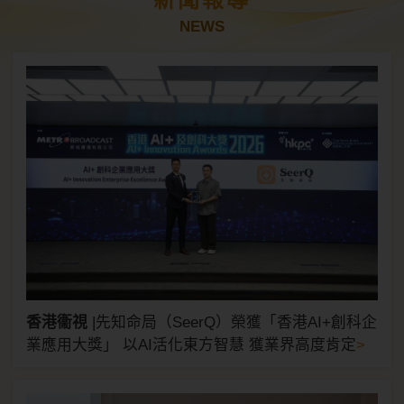
NEWS
香港衞視
|
先知命局（SeerQ）榮獲「香港AI+創科企
>
業應用大獎」 以AI活化東方智慧 獲業界高度肯定