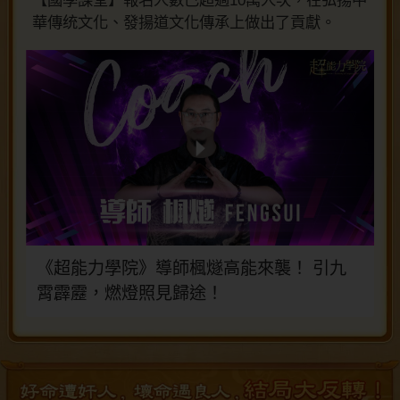
【國學課堂】報名人數已超過10萬人次，在弘揚中
華傳统文化、發揚道文化傳承上做出了貢獻。
《超能力學院》導師楓燧高能來襲！ 引九
霄霹靂，燃燈照見歸途！