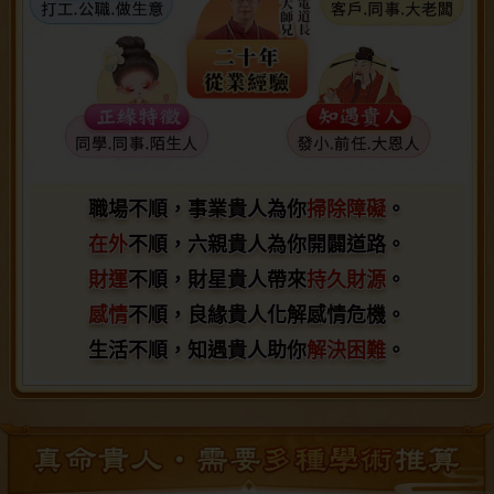
職場不順，事業貴人為你
職場不順，事業貴人為你掃除障礙。
掃除障礙
。
在外
在外不順，六親貴人為你開闢道路。
不順，六親貴人為你開闢道路。
財運
財運不順，財星貴人帶來持久財源。
不順，財星貴人帶來
持久財源
。
感情
感情不順，良緣貴人化解感情危機。
不順，良緣貴人化解感情危機。
生活不順，知遇貴人助你
生活不順，知遇貴人助你解決困難。
解決困難
。