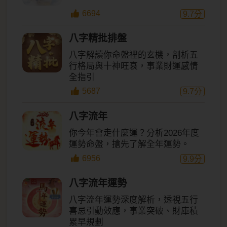
6694
9.7
分
八字精批排盤
八字解讀你命盤裡的玄機，剖析五
行格局與十神旺衰，事業財運感情
全指引
5687
9.7
分
八字流年
你今年會走什麼運？分析2026年度
運勢命盤，搶先了解全年運勢。
6956
9.9
分
八字流年運勢
八字流年運勢深度解析，透視五行
喜忌引動效應，事業突破、財庫積
累早規劃