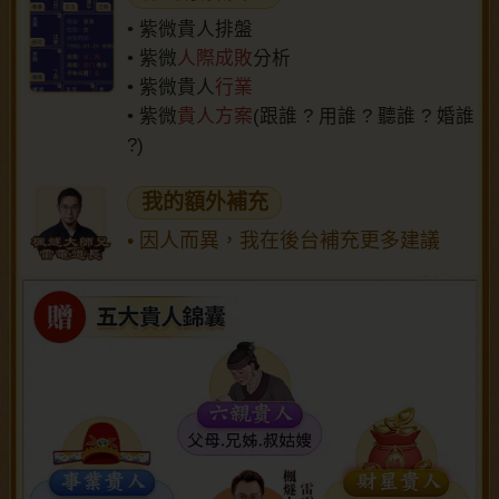
• 紫微貴人排盤
• 紫微
人際成敗
分析
• 紫微貴人
行業
• 紫微
貴人方案
(跟誰 ? 用誰 ? 聽誰 ? 婚誰
?)
我的額外補充
• 因人而異，我在後台補充更多建議