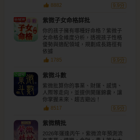
8882
9.9
分
紫微子女命格詳批
你的孩子擁有哪種好命格？紫微子
女命格全維度分析，透視孩子性格
優勢與適配領域，規劃成長路徑有
依據
1785
9.9
分
紫微斗數
紫微批算你的事業、財運、感情、
人際等走向，並提供開運錦囊，讓
你掌握未來、趨吉避凶！
8517
9.9
分
紫微精批
2026年運逢丙午，紫微流年預測流