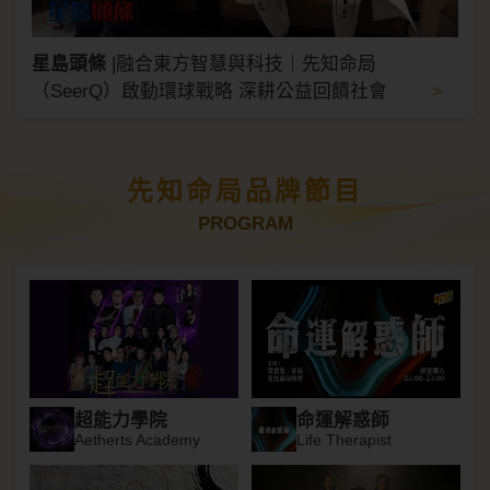
星島頭條
|
融合東方智慧與科技｜先知命局
>
（SeerQ）啟動環球戰略 深耕公益回饋社會
先知命局品牌節目
PROGRAM
超能力學院
命運解惑師
Aetherts Academy
Life Therapist