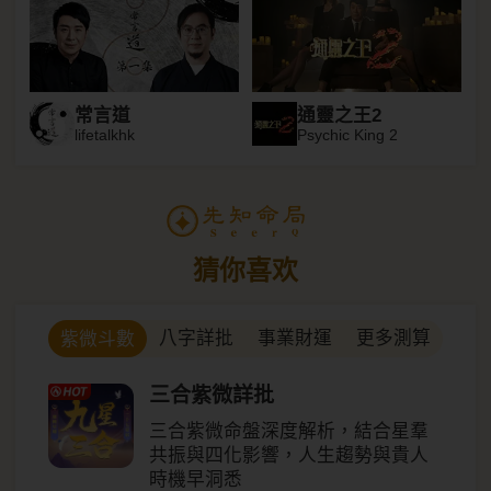
常言道
通靈之王2
lifetalkhk
Psychic King 2
猜你喜欢
八字詳批
事業財運
更多測算
紫微斗數
三合紫微詳批
三合紫微命盤深度解析，結合星羣
共振與四化影響，人生趨勢與貴人
時機早洞悉