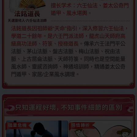
擅长学术：六壬仙法、姜太公奇門
遁甲、風水堪輿。
法銘道長因祖師爺“天命”指引，深入修習六壬仙法，
學道二十餘年。是六壬門派法師，龍虎山天師府高
級高功法師、符箓、授祿道長。
傳承六壬法門平公
法脈、茅山法脈、盤古法脈、梅山法脈、祝由法
脈、上古昆侖法脈、天師符箓。同時也是空間能量
風水師、靈感咨詢師、神通培訓師，精通姜太公奇
門遁甲、家居/企業風水調理。