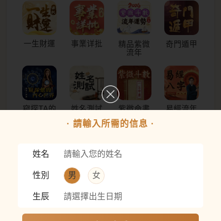
一生財運
事業详批
精品紫微
奇門遁甲
流年
窥探TA的
姓名測試
紫微命書
易經流年
内心世界
運勢
· 請輸入所需的信息 ·
姓名
先知紫微
八字精批
愛情結局
你有多少
性別
男
女
命格詳批
排盘
透視
橫財運
生辰
請選擇出生日期