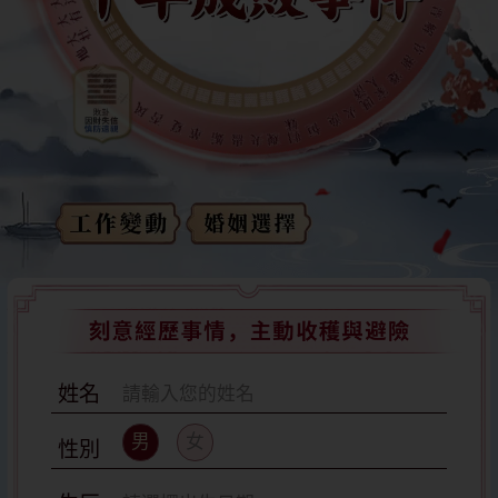
姓名
男
女
性別