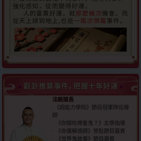
法銘道長
·《超能力學院》節目冠軍隊伍導
師
· 《你嫁咗俾隻鬼？》玄學指導
· 《命運解惑師》常駐節目嘉賓
· 《世界鬼故事》節目嘉賓