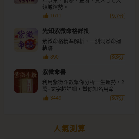
年事業，情戀，金財，貴人等七大
領域運勢。
1611
9.7
分
先知紫微命格詳批
紫微命格精準解析，一測洞悉命運
軌跡
890
9.9
分
紫微命書
利用紫微斗數幫你分析一生運勢，2
萬+文字超詳細，幫你知名用命
3449
9.7
分
人氣測算