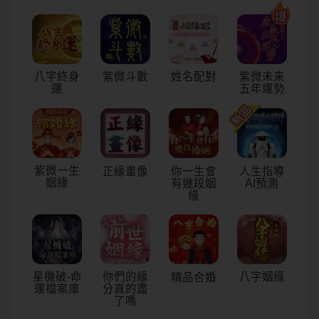
八字終身
紫微斗數
姓名配對
紫微未来
運
五年運勢
紫微一生
正緣畫像
你一生會
人生指導
姻緣
有幾段姻
AI預測
缘
星機破-命
你們的緣
八字姻缘
精品合婚
運檔案庫
分真的盡
了嗎