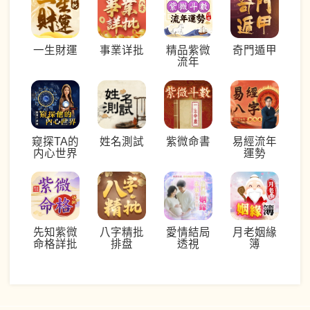
一生財運
事業详批
精品紫微
奇門遁甲
流年
窥探TA的
姓名測試
紫微命書
易經流年
内心世界
運勢
先知紫微
八字精批
愛情結局
月老姻緣
命格詳批
排盘
透視
簿