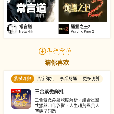
常言道
通靈之王2
lifetalkhk
Psychic King 2
猜你喜欢
八字詳批
事業財運
更多測算
紫微斗數
三合紫微詳批
三合紫微命盤深度解析，結合星羣
共振與四化影響，人生趨勢與貴人
時機早洞悉