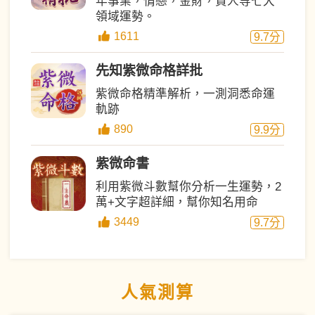
年事業，情戀，金財，貴人等七大
領域運勢。
1611
9.7
分
先知紫微命格詳批
紫微命格精準解析，一測洞悉命運
軌跡
890
9.9
分
紫微命書
利用紫微斗數幫你分析一生運勢，2
萬+文字超詳細，幫你知名用命
3449
9.7
分
人氣測算