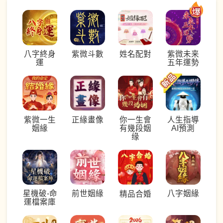
八字終身
紫微斗數
姓名配對
紫微未来
運
五年運勢
紫微一生
正緣畫像
你一生會
人生指導
姻緣
有幾段姻
AI預測
缘
星機破-命
前世姻緣
八字姻緣
精品合婚
運檔案庫