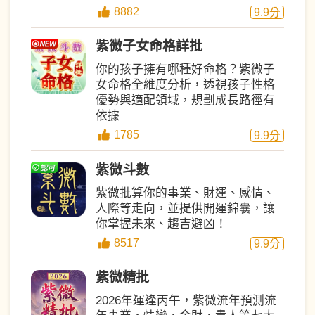
8882
9.9
分
紫微子女命格詳批
你的孩子擁有哪種好命格？紫微子
女命格全維度分析，透視孩子性格
優勢與適配領域，規劃成長路徑有
依據
1785
9.9
分
紫微斗數
紫微批算你的事業、財運、感情、
人際等走向，並提供開運錦囊，讓
你掌握未來、趨吉避凶！
8517
9.9
分
紫微精批
2026年運逢丙午，紫微流年預測流