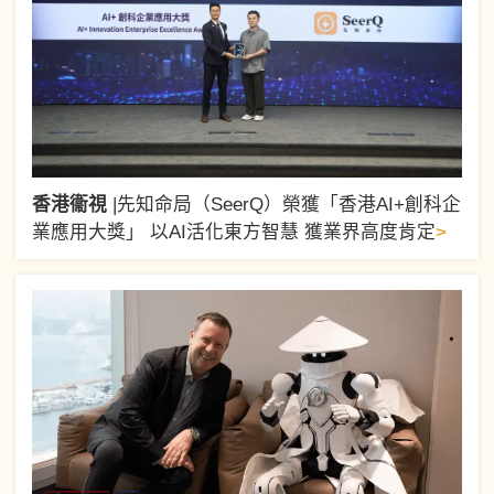
香港衞視
|
先知命局（SeerQ）榮獲「香港AI+創科企
>
業應用大獎」 以AI活化東方智慧 獲業界高度肯定