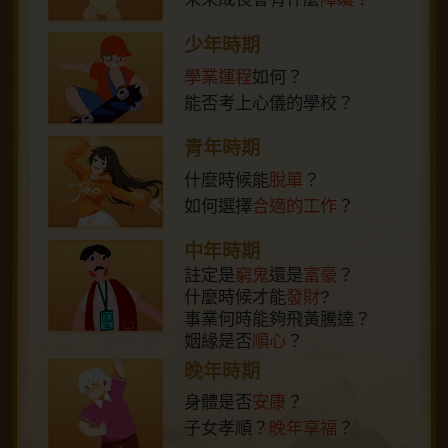
少年時期
學業運程
如何？
能否考上心儀的學校？
青年時期
什麼時候能
脫單
？
如何選擇
合適的工作
？
中年時期
註定是
窮鬼
還是
富豪
？
什麼時候才能
發財
?
事業何時能夠飛黃騰達？
姻緣是否
順心
？
晚年時期
身體是否
安康
？
子女孝順？
晚年享福
？