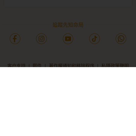
追蹤先知命局
客户支持
|
郵件
|
著作權通知和移除程序
|
私隱政策聲明
個人資料收集聲明
|
平台使用條款
|
服務協議
|
退款政策
服務時間：週一至週五10:00-18:00
Room 2003, 20th Floor, COFCO TOWER,
No.262 Gloucester Road, Causeway Bay, Hong Kong
FAITH ONNET LIMITED
Copyright ©️ 2026 先知命局 版權所有