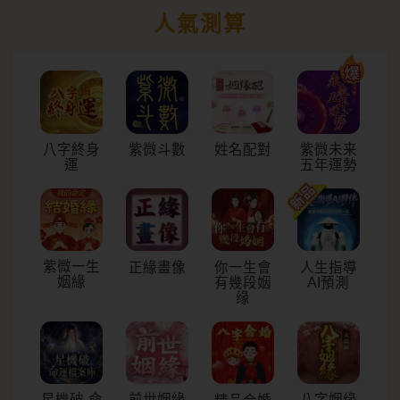
人氣測算
八字終身
紫微斗數
姓名配對
紫微未来
運
五年運勢
紫微一生
正緣畫像
你一生會
人生指導
姻緣
有幾段姻
AI預測
缘
星機破-命
前世姻緣
八字姻缘