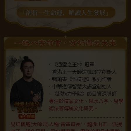
· 《通靈之王2》冠軍
· 香港正一天師道楓燧堂創始人
· 暢銷書《悟道德》系列作者
· 中華道傳智慧大講堂創始人
· 《超能力學院》節目資深導師
專注於道家文化、風水八字、易學
術法等傳統文化研究。
易烊楓燧(大師兄)人稱“雷電道長”，龍虎山正一派授