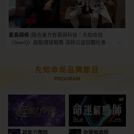
星島頭條
|
融合東方智慧與科技｜先知命局
>
（SeerQ）啟動環球戰略 深耕公益回饋社會
先知命局品牌節目
PROGRAM
超能力學院
命運解惑師