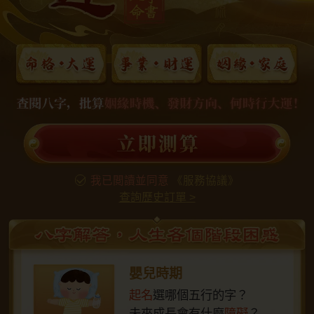
我已閲讀並同意
《服務協議》
查詢歷史訂單
>
嬰兒時期
起名
選哪個五行的字？
未來成長會有什麼
障礙
？