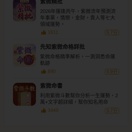
紫微精批
2026年運逢丙午，紫微流年預測流
年事業，情戀，金財，貴人等七大
領域運勢。
1611
9.7
分
先知紫微命格詳批
紫微命格精準解析，一測洞悉命運
軌跡
890
9.9
分
紫微命書
利用紫微斗數幫你分析一生運勢，2
萬+文字超詳細，幫你知名用命
3449
9.7
分