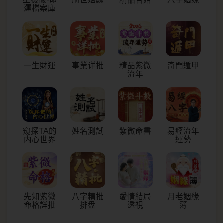
精品合婚
運檔案庫
一生財運
事業详批
精品紫微
奇門遁甲
流年
窥探TA的
姓名測試
紫微命書
易經流年
内心世界
運勢
先知紫微
八字精批
愛情結局
月老姻緣
命格詳批
排盘
透視
簿