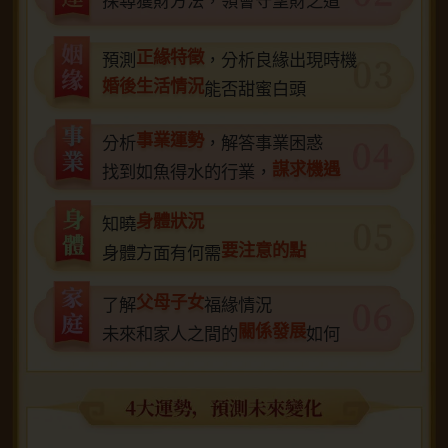
探尋獲財方法，領會守望財之道
正緣特徵
預測
，分析良緣出現時機
婚後生活情況
能否甜蜜白頭
事業運勢
分析
，解答事業困惑
謀求機遇
找到如魚得水的行業，
身體狀況
知曉
要注意的點
身體方面有何需
父母子女
了解
福緣情況
關係發展
未來和家人之間的
如何