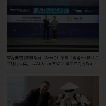
香港衞視
|
先知命局（SeerQ）榮獲「香港AI+創科企
>
業應用大獎」 以AI活化東方智慧 獲業界高度肯定