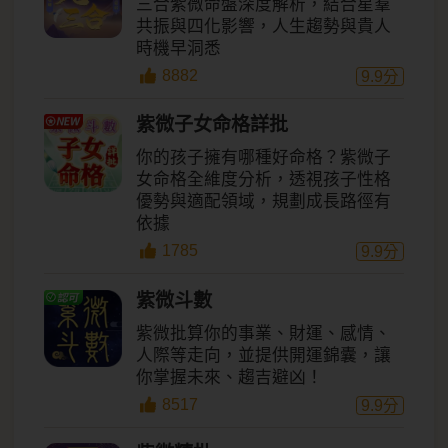
三合紫微命盤深度解析，結合星羣
共振與四化影響，人生趨勢與貴人
時機早洞悉
8882
9.9
分
紫微子女命格詳批
你的孩子擁有哪種好命格？紫微子
女命格全維度分析，透視孩子性格
優勢與適配領域，規劃成長路徑有
依據
1785
9.9
分
紫微斗數
紫微批算你的事業、財運、感情、
人際等走向，並提供開運錦囊，讓
你掌握未來、趨吉避凶！
8517
9.9
分