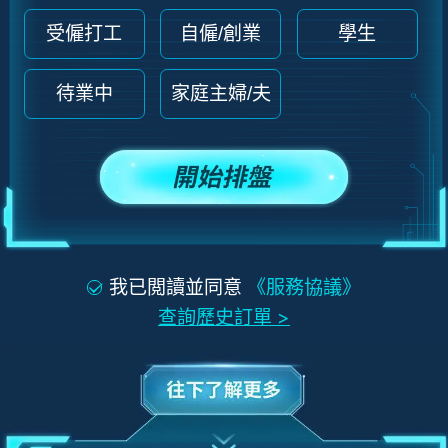
受僱打工
自僱/創業
學生
待業中
家庭主婦/夫
我已閲讀並同意
《服務協議》
查詢歷史訂單
>