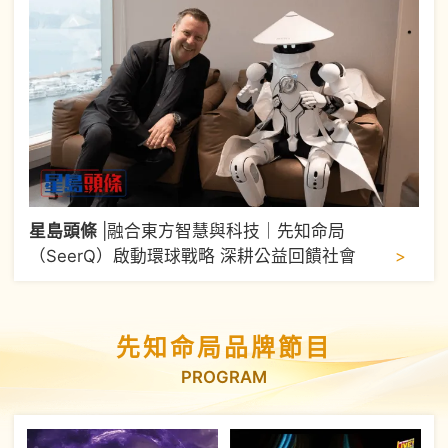
星島頭條
|
融合東方智慧與科技｜先知命局
>
（SeerQ）啟動環球戰略 深耕公益回饋社會
先知命局品牌節目
PROGRAM