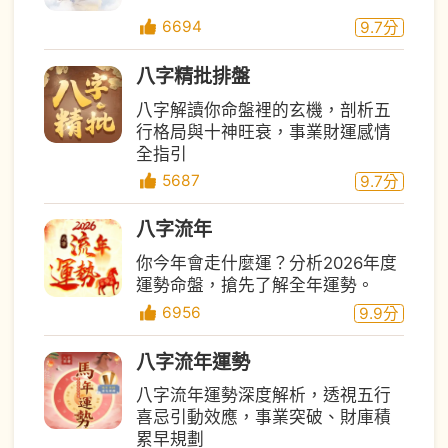
6694
9.7
分
八字精批排盤
八字解讀你命盤裡的玄機，剖析五
行格局與十神旺衰，事業財運感情
全指引
5687
9.7
分
八字流年
你今年會走什麼運？分析2026年度
運勢命盤，搶先了解全年運勢。
6956
9.9
分
八字流年運勢
八字流年運勢深度解析，透視五行
喜忌引動效應，事業突破、財庫積
累早規劃