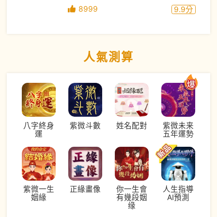
8999
9.9
分
人氣測算
八字終身
紫微斗數
姓名配對
紫微未来
運
五年運勢
紫微一生
正緣畫像
你一生會
人生指導
姻緣
有幾段姻
AI預測
缘