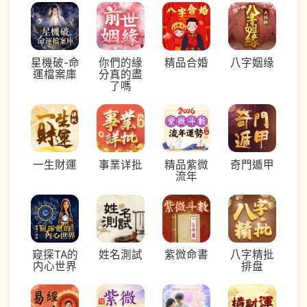
星機破-命
你們的緣
八字姻缘
精品合婚
運檔案庫
分真的盡
了嗎
一生財運
事業详批
精品紫微
奇門遁甲
流年
窥探TA的
姓名測試
紫微命書
八字精批
内心世界
排盘