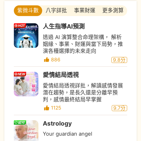
八字詳批
事業財運
更多測算
紫微斗數
人生指導AI預測
透過 AI 演算整合命理架構， 解析
姻緣、事業、財運與當下局勢，推
演各種選擇的未來走向
886
9.8
分
愛情結局透視
愛情結局透視詳批，解讀感情發展
潛在趨勢，是長久還是分離早預
判，感情最終結局早掌握
1125
9.7
分
Astrology
Your guardian angel