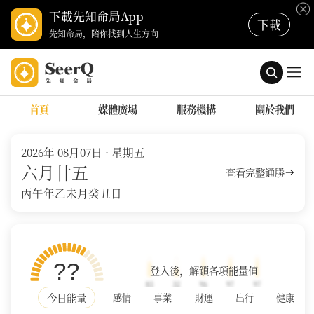
下載先知命局App
下載
先知命局，陪你找到人生方向
首頁
媒體廣場
服務機構
關於我們
2026年 08月07日
· 星期五
六月廿五
查看完整通勝
丙午年
乙未月
癸丑日
??
登入後，解鎖各項能量值
今日能量
感情
事業
財運
出行
健康