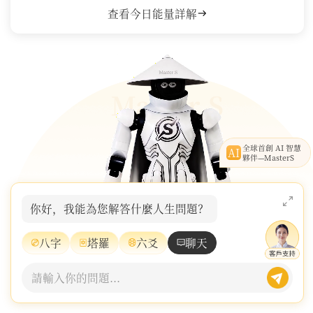
查看今日能量詳解
全球首創 AI 智慧
AI
夥伴—MasterS
你好，我能為您解答什麼人生問題？
八字
塔羅
六爻
聊天